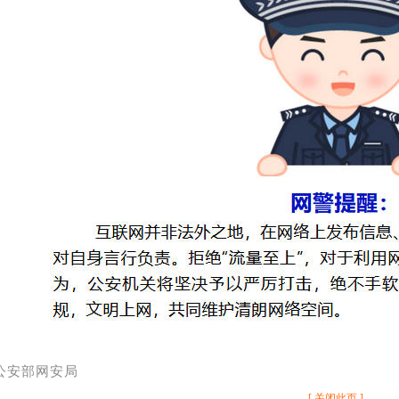
公安部网安局
[ 关闭此页 ]